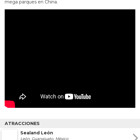
mega parques en China.
ATRACCIONES
Sealand León
León, Guanajuato. México